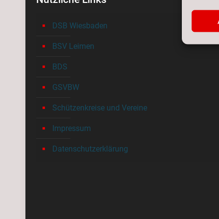
DSB Wiesbaden
BSV Leimen
BDS
GSVBW
Schützenkreise und Vereine
Impressum
Datenschutzerklärung